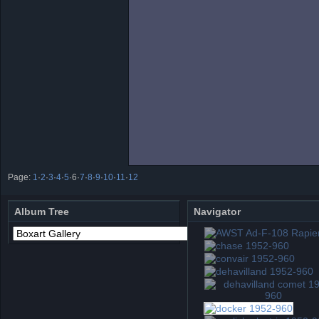
Page:
1
·
2
·
3
·
4
·
5
·
6
·
7
·
8
·
9
·
10
·
11
·
12
Album Tree
Navigator