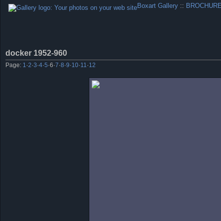
Boxart Gallery
::
BROCHURE
docker 1952-960
Page:
1
·
2
·
3
·
4
·
5
·
6
·
7
·
8
·
9
·
10
·
11
·
12