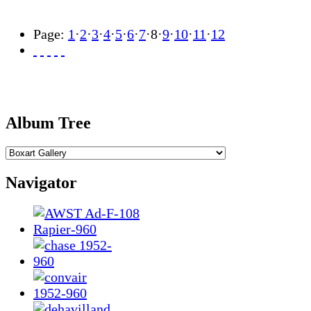
Page:
1
·
2
·
3
·
4
·
5
·
6
·
7
·
8
·
9
·
10
·
11
·
12
Album Tree
Navigator