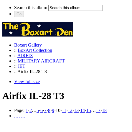
Search this album
Boxart Gallery
::
BoxArt Collection
::
AIRFIX
::
MILITARY AIRCRAFT
::
JET
:: Airfix IL-28 T3
View full size
Airfix IL-28 T3
Page:
1
·
2
…
5
·
6
·
7
·
8
·
9
·
10
·
11
·
12
·
13
·
14
·
15
…
17
·
18