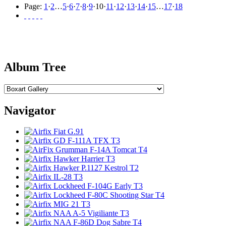
Page:
1
·
2
…
5
·
6
·
7
·
8
·
9
·
10
·
11
·
12
·
13
·
14
·
15
…
17
·
18
Album Tree
Navigator