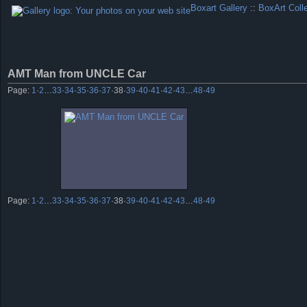
Boxart Gallery
::
BoxArt Coll
AMT Man from UNCLE Car
Page:
1
·
2
…
33
·
34
·
35
·
36
·
37
·
38
·
39
·
40
·
41
·
42
·
43
…
48
·
49
Page:
1
·
2
…
33
·
34
·
35
·
36
·
37
·
38
·
39
·
40
·
41
·
42
·
43
…
48
·
49