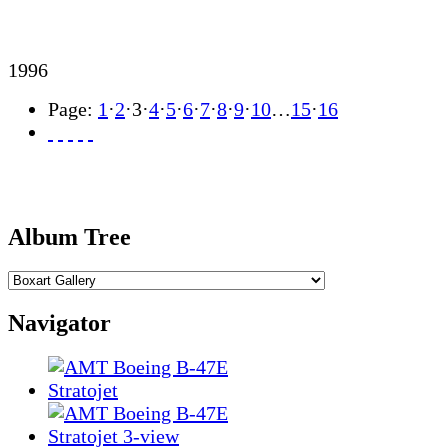
1996
Page:
1
·
2
·
3
·
4
·
5
·
6
·
7
·
8
·
9
·
10
…
15
·
16
Album Tree
Navigator