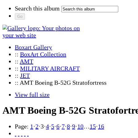
Search this album
Boxart Gallery
::
BoxArt Collection
::
AMT
::
MILITARY AIRCRAFT
::
JET
:: AMT Boeing B-52G Stratofortress
View full size
AMT Boeing B-52G Stratofortre
Page:
1
·
2
·
3
·
4
·
5
·
6
·
7
·
8
·
9
·
10
…
15
·
16