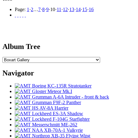
Page:
1
·
2
…
7
·
8
·
9
·
10
·
11
·
12
·
13
·
14
·
15
·
16
Album Tree
Navigator