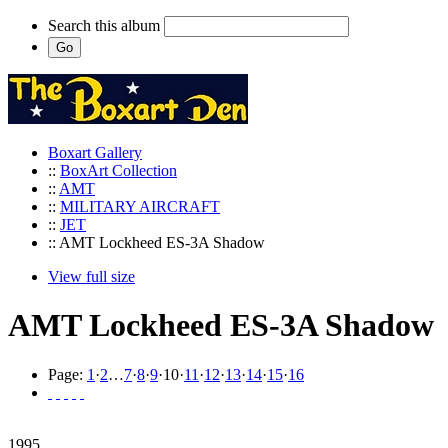
Search this album
Boxart Gallery
::
BoxArt Collection
::
AMT
::
MILITARY AIRCRAFT
::
JET
:: AMT Lockheed ES-3A Shadow
View full size
AMT Lockheed ES-3A Shadow
Page:
1
·
2
…
7
·
8
·
9
·
10
·
11
·
12
·
13
·
14
·
15
·
16
1995