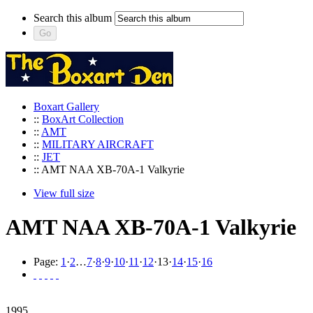
Search this album
Boxart Gallery
::
BoxArt Collection
::
AMT
::
MILITARY AIRCRAFT
::
JET
:: AMT NAA XB-70A-1 Valkyrie
View full size
AMT NAA XB-70A-1 Valkyrie
Page:
1
·
2
…
7
·
8
·
9
·
10
·
11
·
12
·
13
·
14
·
15
·
16
1995