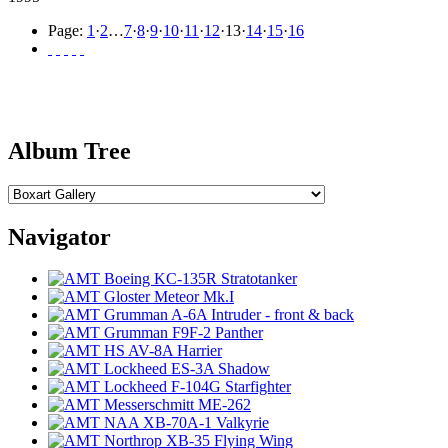
Page:
1
·
2
…
7
·
8
·
9
·
10
·
11
·
12
·
13
·
14
·
15
·
16
Album Tree
Navigator