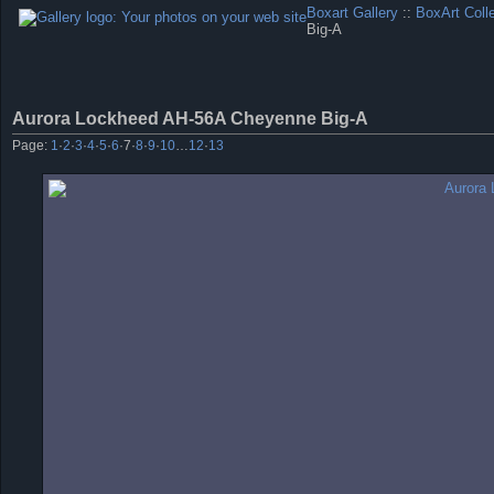
Boxart Gallery
::
BoxArt Coll
Big-A
Aurora Lockheed AH-56A Cheyenne Big-A
Page:
1
·
2
·
3
·
4
·
5
·
6
·
7
·
8
·
9
·
10
…
12
·
13