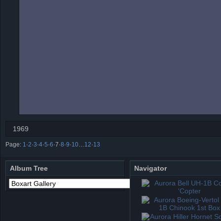
1969
Page:
1
·
2
·
3
·
4
·
5
·
6
·
7
·
8
·
9
·
10
…
12
·
13
Album Tree
Navigator