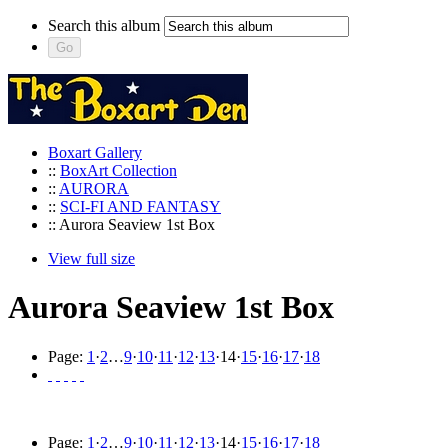
Search this album
Boxart Gallery
::
BoxArt Collection
::
AURORA
::
SCI-FI AND FANTASY
:: Aurora Seaview 1st Box
View full size
Aurora Seaview 1st Box
Page:
1
·
2
…
9
·
10
·
11
·
12
·
13
·
14
·
15
·
16
·
17
·
18
Page:
1
·
2
…
9
·
10
·
11
·
12
·
13
·
14
·
15
·
16
·
17
·
18