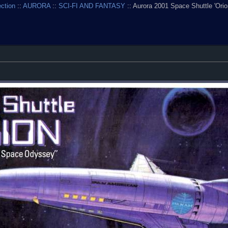
ection
::
AURORA
::
SCI-FI AND FANTASY
:: Aurora 2001 Space Shuttle 'Orio