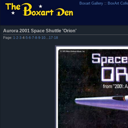
Boxart Gallery
::
BoxArt Coll
Aurora 2001 Space Shuttle 'Orion'
Page:
1
·
2
·
3
·
4
·
5
·
6
·
7
·
8
·
9
·
10
…
17
·
18