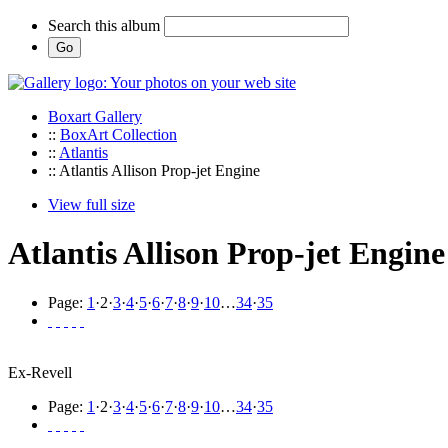
Search this album
Boxart Gallery
::
BoxArt Collection
::
Atlantis
:: Atlantis Allison Prop-jet Engine
View full size
Atlantis Allison Prop-jet Engine
Page:
1
·
2
·
3
·
4
·
5
·
6
·
7
·
8
·
9
·
10
…
34
·
35
Ex-Revell
Page:
1
·
2
·
3
·
4
·
5
·
6
·
7
·
8
·
9
·
10
…
34
·
35