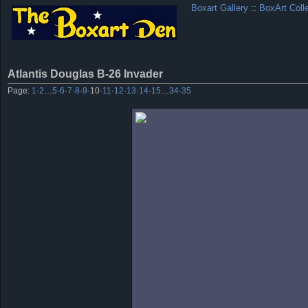
Boxart Gallery
::
BoxArt Coll
Atlantis Douglas B-26 Invader
Page:
1
·
2
…
5
·
6
·
7
·
8
·
9
·
10
·
11
·
12
·
13
·
14
·
15
…
34
·
35