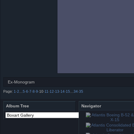
Ex-Monogram
Page:
1
·
2
…
5
·
6
·
7
·
8
·
9
·
10
·
11
·
12
·
13
·
14
·
15
…
34
·
35
Album Tree
Navigator