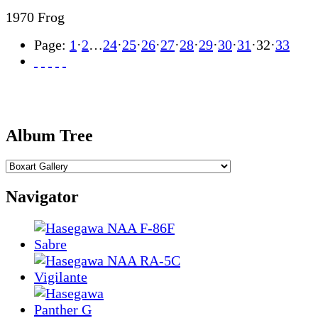
1970 Frog
Page:
1
·
2
…
24
·
25
·
26
·
27
·
28
·
29
·
30
·
31
·
32
·
33
Album Tree
Navigator