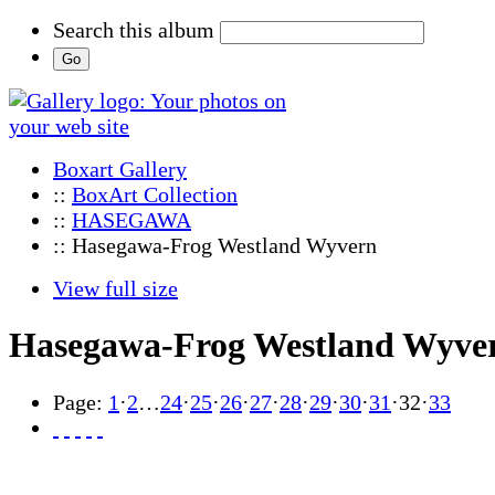
Search this album
Boxart Gallery
::
BoxArt Collection
::
HASEGAWA
:: Hasegawa-Frog Westland Wyvern
View full size
Hasegawa-Frog Westland Wyve
Page:
1
·
2
…
24
·
25
·
26
·
27
·
28
·
29
·
30
·
31
·
32
·
33