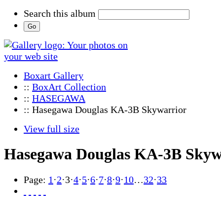
Search this album
Boxart Gallery
::
BoxArt Collection
::
HASEGAWA
:: Hasegawa Douglas KA-3B Skywarrior
View full size
Hasegawa Douglas KA-3B Skyw
Page:
1
·
2
·
3
·
4
·
5
·
6
·
7
·
8
·
9
·
10
…
32
·
33