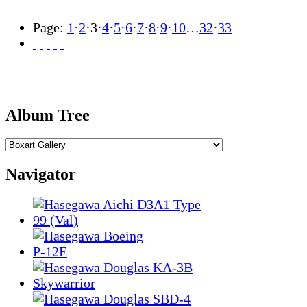
Page:
1
·
2
·
3
·
4
·
5
·
6
·
7
·
8
·
9
·
10
…
32
·
33
Album Tree
Navigator