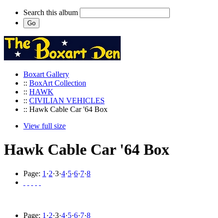
Search this album
Boxart Gallery
::
BoxArt Collection
::
HAWK
::
CIVILIAN VEHICLES
:: Hawk Cable Car '64 Box
View full size
Hawk Cable Car '64 Box
Page:
1
·
2
·
3
·
4
·
5
·
6
·
7
·
8
Page:
1
·
2
·
3
·
4
·
5
·
6
·
7
·
8