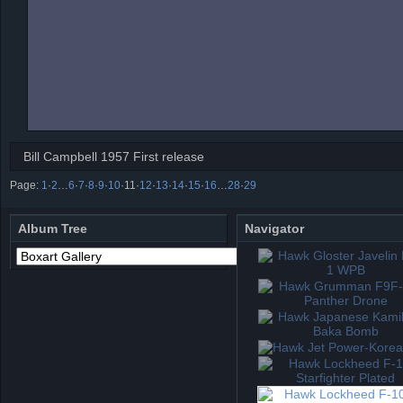
Bill Campbell 1957 First release
Page:
1
·
2
…
6
·
7
·
8
·
9
·
10
·
11
·
12
·
13
·
14
·
15
·
16
…
28
·
29
Album Tree
Navigator