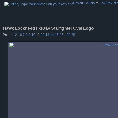
Boxart Gallery
::
BoxArt Coll
Hawk Lockheed F-104A Starfighter Oval Logo
Page:
1
·
2
…
6
·
7
·
8
·
9
·
10
·
11
·
12
·
13
·
14
·
15
·
16
…
28
·
29