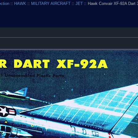
ection
::
HAWK
::
MILITARY AIRCRAFT
::
JET
:: Hawk Convair XF-92A Dart 