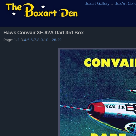
Boxart Gallery
::
BoxArt Coll
Hawk Convair XF-92A Dart 3rd Box
Page:
1
·
2
·
3
·
4
·
5
·
6
·
7
·
8
·
9
·
10
…
28
·
29