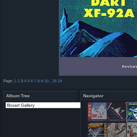
Page:
1
·
2
·
3
·
4
·
5
·
6
·
7
·
8
·
9
·
10
…
28
·
29
Album Tree
Navigator