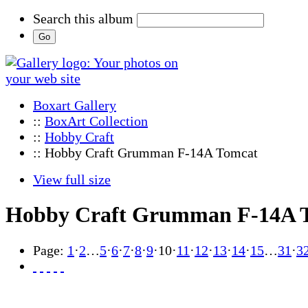
Search this album
Boxart Gallery
::
BoxArt Collection
::
Hobby Craft
:: Hobby Craft Grumman F-14A Tomcat
View full size
Hobby Craft Grumman F-14A 
Page:
1
·
2
…
5
·
6
·
7
·
8
·
9
·
10
·
11
·
12
·
13
·
14
·
15
…
31
·
3