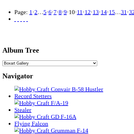
Page:
1
·
2
…
5
·
6
·
7
·
8
·
9
·
10
·
11
·
12
·
13
·
14
·
15
…
31
·
3
Album Tree
Navigator