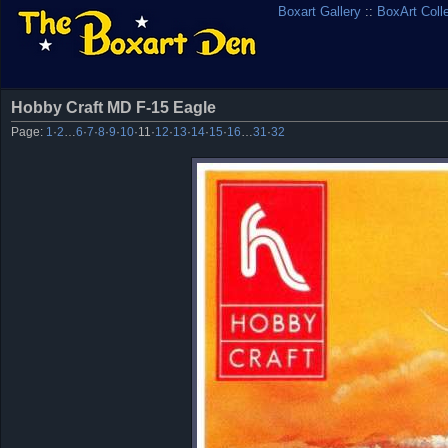
Boxart Gallery
::
BoxArt Coll
Hobby Craft MD F-15 Eagle
Page:
1
·
2
…
6
·
7
·
8
·
9
·
10
·
11
·
12
·
13
·
14
·
15
·
16
…
31
·
32