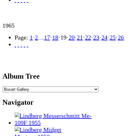
1965
Page:
1
·
2
…
17
·
18
·
19
·
20
·
21
·
22
·
23
·
24
·
25
·
26
Album Tree
Navigator