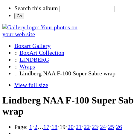
Search this album
Boxart Gallery
::
BoxArt Collection
::
LINDBERG
::
Wraps
:: Lindberg NAA F-100 Super Sabre wrap
View full size
Lindberg NAA F-100 Super Sab
wrap
Page:
1
·
2
…
17
·
18
·
19
·
20
·
21
·
22
·
23
·
24
·
25
·
26