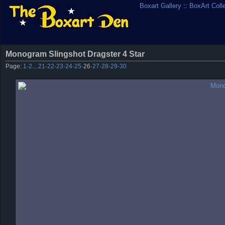
Boxart Gallery
::
BoxArt Coll
Monogram Slingshot Dragster 4 Star
Page:
1
·
2
…
21
·
22
·
23
·
24
·
25
·
26
·
27
·
28
·
29
·
30