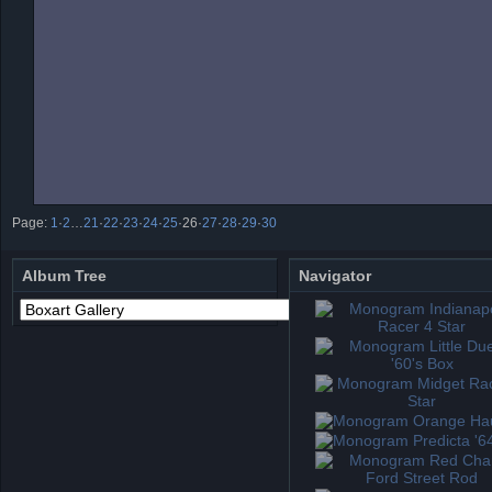
Page:
1
·
2
…
21
·
22
·
23
·
24
·
25
·
26
·
27
·
28
·
29
·
30
Album Tree
Navigator