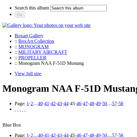
Search this album
Boxart Gallery
::
BoxArt Collection
::
MONOGRAM
::
MILITARY AIRCRAFT
::
PROPELLER
:: Monogram NAA F-51D Mustang
View full size
Monogram NAA F-51D Mustan
Page:
1
·
2
…
40
·
41
·
42
·
43
·
44
·
45
·
46
·
47
·
48
·
49
·
50
…
57
·
58
Blue Box
Page:
1
·
2
…
40
·
41
·
42
·
43
·
44
·
45
·
46
·
47
·
48
·
49
·
50
…
57
·
58