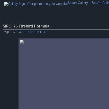
Boxart Gallery
::
BoxArt Coll
MPC '76 Firebird Formula
Page:
1
·
2
·
3
·
4
·
5
·
6
·
7
·
8
·
9
·
10
·
11
·
12