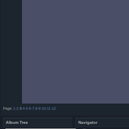
Page:
1
·
2
·
3
·
4
·
5
·
6
·
7
·
8
·
9
·
10
·
11
·
12
Album Tree
Navigator