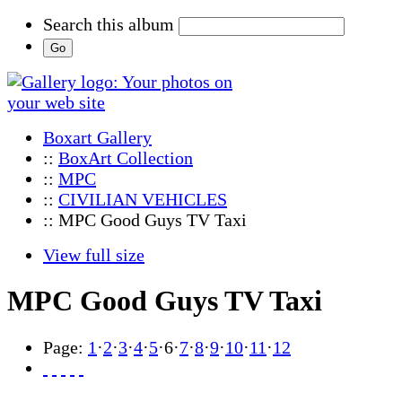
Search this album
Boxart Gallery
::
BoxArt Collection
::
MPC
::
CIVILIAN VEHICLES
:: MPC Good Guys TV Taxi
View full size
MPC Good Guys TV Taxi
Page:
1
·
2
·
3
·
4
·
5
·
6
·
7
·
8
·
9
·
10
·
11
·
12