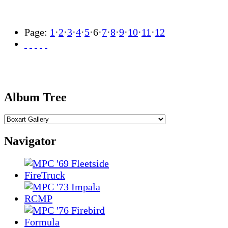
Page:
1
·
2
·
3
·
4
·
5
·
6
·
7
·
8
·
9
·
10
·
11
·
12
Album Tree
Navigator