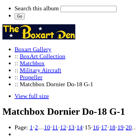
Search this album
Boxart Gallery
::
BoxArt Collection
::
Matchbox
::
Military Aircraft
::
Propeller
:: Matchbox Dornier Do-18 G-1
View full size
Matchbox Dornier Do-18 G-1
Page:
1
·
2
…
10
·
11
·
12
·
13
·
14
·
15
·
16
·
17
·
18
·
19
·
20