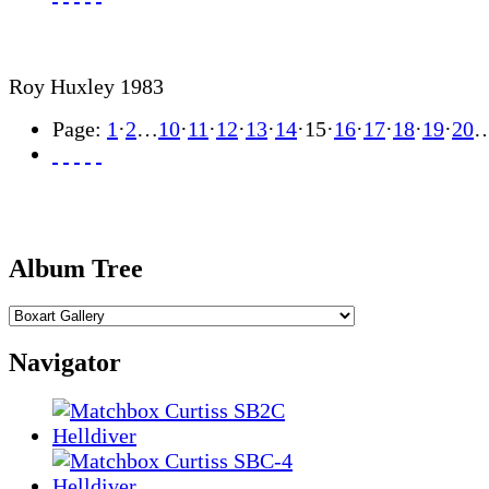
Roy Huxley 1983
Page:
1
·
2
…
10
·
11
·
12
·
13
·
14
·
15
·
16
·
17
·
18
·
19
·
20
Album Tree
Navigator