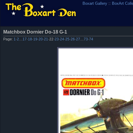
Boxart Gallery
::
BoxArt Coll
Matchbox Dornier Do-18 G-1
Page:
1
·
2
…
17
·
18
·
19
·
20
·
21
·
22
·
23
·
24
·
25
·
26
·
27
…
73
·
74