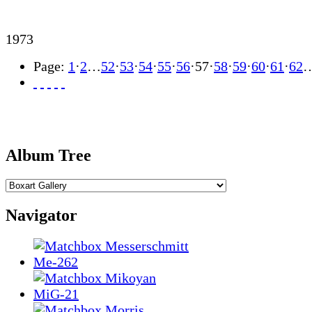
1973
Page:
1
·
2
…
52
·
53
·
54
·
55
·
56
·
57
·
58
·
59
·
60
·
61
·
62
Album Tree
Navigator