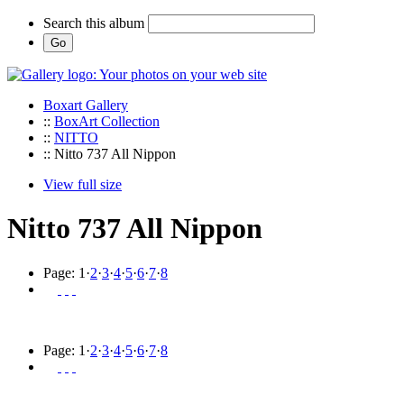
Search this album
Boxart Gallery
::
BoxArt Collection
::
NITTO
:: Nitto 737 All Nippon
View full size
Nitto 737 All Nippon
Page:
1
·
2
·
3
·
4
·
5
·
6
·
7
·
8
Page:
1
·
2
·
3
·
4
·
5
·
6
·
7
·
8