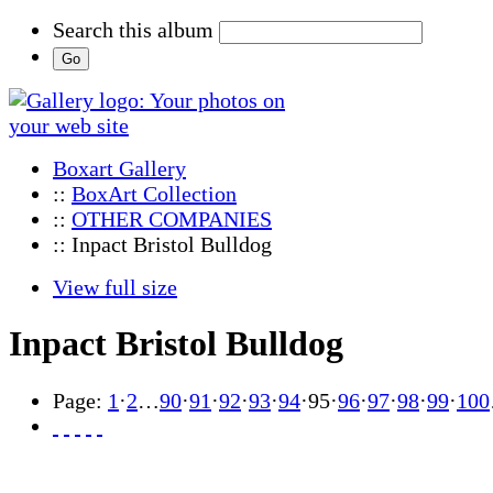
Search this album
Boxart Gallery
::
BoxArt Collection
::
OTHER COMPANIES
:: Inpact Bristol Bulldog
View full size
Inpact Bristol Bulldog
Page:
1
·
2
…
90
·
91
·
92
·
93
·
94
·
95
·
96
·
97
·
98
·
99
·
100