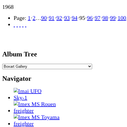
1968
Page:
1
·
2
…
90
·
91
·
92
·
93
·
94
·
95
·
96
·
97
·
98
·
99
·
100
Album Tree
Navigator