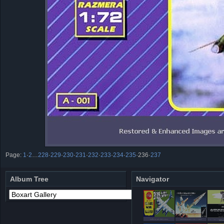
Page:
1
·
2
…
228
·
229
·
230
·
231
·
232
·
233
·
234
·
235
·
236
·
237
Album Tree
Navigator