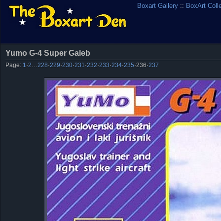
Boxart Gallery
::
BoxArt Coll
Yumo G-4 Super Galeb
Page:
1
·
2
…
228
·
229
·
230
·
231
·
232
·
233
·
234
·
235
·
236
·
237