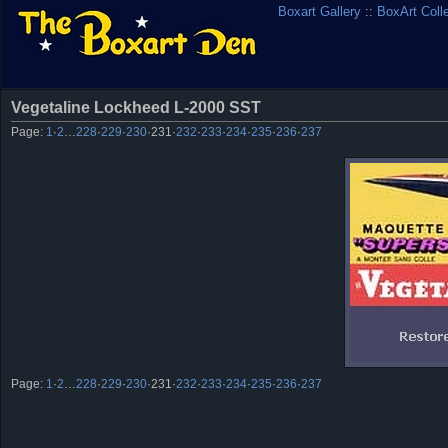
Boxart Gallery
::
BoxArt Coll
Vegetaline Lockheed L-2000 SST
Page:
1
·
2
…
228
·
229
·
230
·
231
·
232
·
233
·
234
·
235
·
236
·
237
Page:
1
·
2
…
228
·
229
·
230
·
231
·
232
·
233
·
234
·
235
·
236
·
237