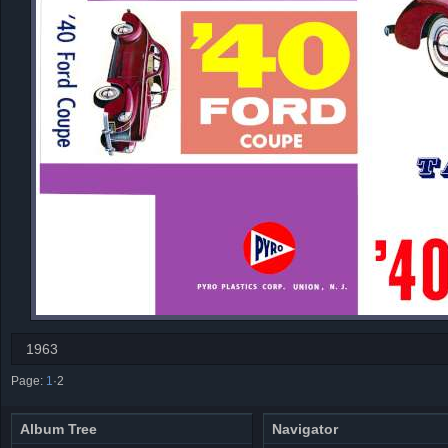
1963
Page:
1
·
2
Album Tree
Navigator