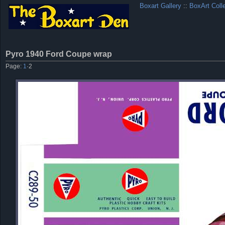
Boxart Gallery
::
BoxArt Coll
Pyro 1940 Ford Coupe wrap
Page:
1
·
2