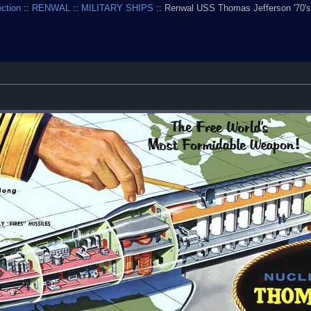
ection
::
RENWAL
::
MILITARY SHIPS
:: Renwal USS Thomas Jefferson '70'