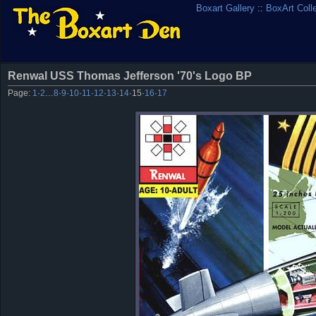
Boxart Gallery
::
BoxArt Coll
Renwal USS Thomas Jefferson '70's Logo BP
Page:
1
·
2
…
8
·
9
·
10
·
11
·
12
·
13
·
14
·
15
·
16
·
17