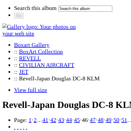
Search this album
Boxart Gallery
::
BoxArt Collection
::
REVELL
::
CIVILIAN AIRCRAFT
::
JET
:: Revell-Japan Douglas DC-8 KLM
View full size
Revell-Japan Douglas DC-8 K
Page:
1
·
2
…
41
·
42
·
43
·
44
·
45
·
46
·
47
·
48
·
49
·
50
·
51