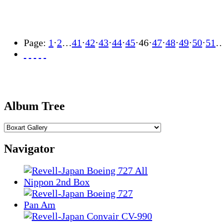
Page:
1
·
2
…
41
·
42
·
43
·
44
·
45
·
46
·
47
·
48
·
49
·
50
·
51
Album Tree
Navigator