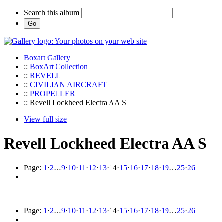
Search this album
Boxart Gallery
::
BoxArt Collection
::
REVELL
::
CIVILIAN AIRCRAFT
::
PROPELLER
:: Revell Lockheed Electra AA S
View full size
Revell Lockheed Electra AA S
Page:
1
·
2
…
9
·
10
·
11
·
12
·
13
·
14
·
15
·
16
·
17
·
18
·
19
…
25
·
26
Page:
1
·
2
…
9
·
10
·
11
·
12
·
13
·
14
·
15
·
16
·
17
·
18
·
19
…
25
·
26