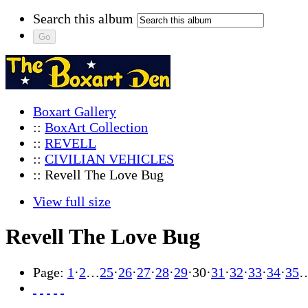
Search this album
Boxart Gallery
::
BoxArt Collection
::
REVELL
::
CIVILIAN VEHICLES
:: Revell The Love Bug
View full size
Revell The Love Bug
Page:
1
·
2
…
25
·
26
·
27
·
28
·
29
·
30
·
31
·
32
·
33
·
34
·
35