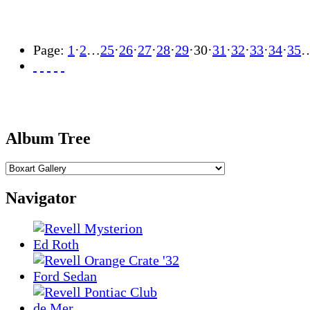
Page:
1
·
2
…
25
·
26
·
27
·
28
·
29
·
30
·
31
·
32
·
33
·
34
·
35
Album Tree
Navigator