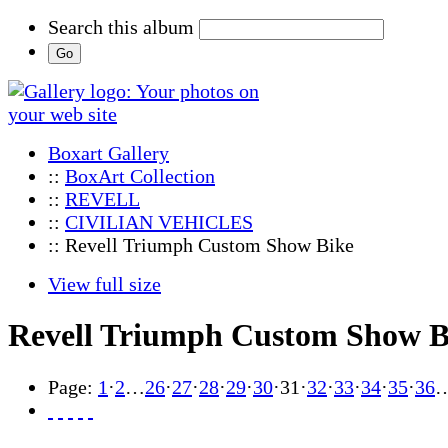
Search this album
Boxart Gallery
::
BoxArt Collection
::
REVELL
::
CIVILIAN VEHICLES
:: Revell Triumph Custom Show Bike
View full size
Revell Triumph Custom Show B
Page:
1
·
2
…
26
·
27
·
28
·
29
·
30
·
31
·
32
·
33
·
34
·
35
·
36