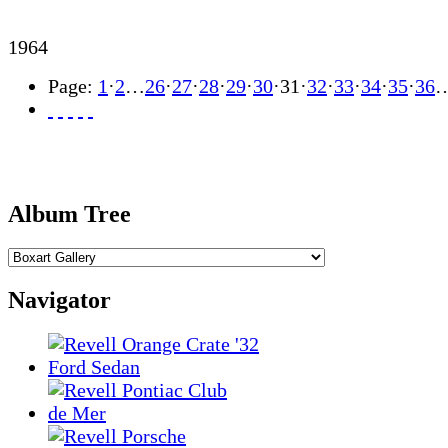
1964
Page:
1
·
2
…
26
·
27
·
28
·
29
·
30
·
31
·
32
·
33
·
34
·
35
·
36
Album Tree
Navigator