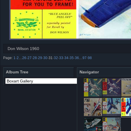
Don Wilson 1960
Page:
1
·
2
…
26
·
27
·
28
·
29
·
30
·
31
·
32
·
33
·
34
·
35
·
36
…
97
·
98
Album Tree
Navigator