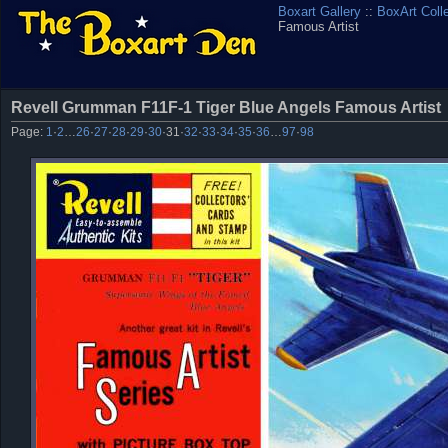
Boxart Gallery
::
BoxArt Coll
Famous Artist
Revell Grumman F11F-1 Tiger Blue Angels Famous Artist
Page:
1
·
2
…
26
·
27
·
28
·
29
·
30
·
31
·
32
·
33
·
34
·
35
·
36
…
97
·
98