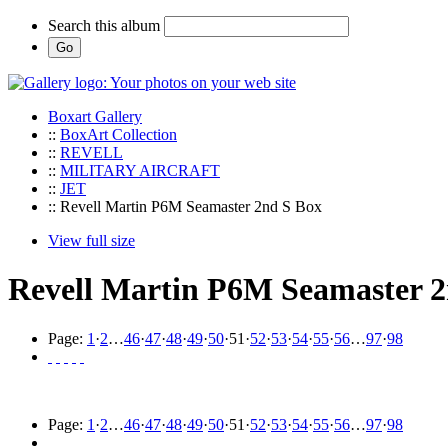
Search this album
Boxart Gallery
::
BoxArt Collection
::
REVELL
::
MILITARY AIRCRAFT
::
JET
:: Revell Martin P6M Seamaster 2nd S Box
View full size
Revell Martin P6M Seamaster 2
Page:
1
·
2
…
46
·
47
·
48
·
49
·
50
·
51
·
52
·
53
·
54
·
55
·
56
…
97
·
98
Page:
1
·
2
…
46
·
47
·
48
·
49
·
50
·
51
·
52
·
53
·
54
·
55
·
56
…
97
·
98