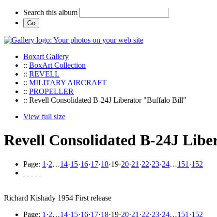
Search this album
Boxart Gallery
::
BoxArt Collection
::
REVELL
::
MILITARY AIRCRAFT
::
PROPELLER
:: Revell Consolidated B-24J Liberator "Buffalo Bill"
View full size
Revell Consolidated B-24J Liber
Page:
1
·
2
…
14
·
15
·
16
·
17
·
18
·
19
·
20
·
21
·
22
·
23
·
24
…
151
·
152
Richard Kishady 1954 First release
Page:
1
·
2
…
14
·
15
·
16
·
17
·
18
·
19
·
20
·
21
·
22
·
23
·
24
…
151
·
152