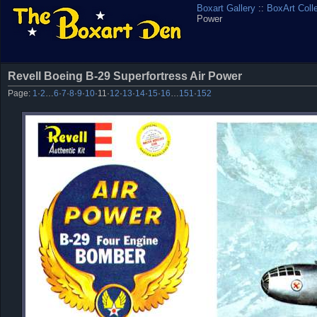
Boxart Gallery
::
BoxArt Coll
Power
Revell Boeing B-29 Superfortress Air Power
Page:
1
·
2
…
6
·
7
·
8
·
9
·
10
·
11
·
12
·
13
·
14
·
15
·
16
…
151
·
152