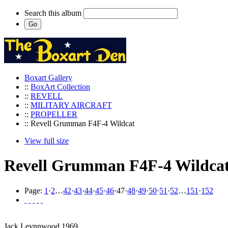
Search this album
Boxart Gallery
::
BoxArt Collection
::
REVELL
::
MILITARY AIRCRAFT
::
PROPELLER
:: Revell Grumman F4F-4 Wildcat
View full size
Revell Grumman F4F-4 Wildca
Page:
1
·
2
…
42
·
43
·
44
·
45
·
46
·
47
·
48
·
49
·
50
·
51
·
52
…
151
·
152
Jack Leynnwood 1969