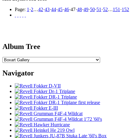
Page:
1
·
2
…
42
·
43
·
44
·
45
·
46
·
47
·
48
·
49
·
50
·
51
·
52
…
151
·
152
Album Tree
Navigator