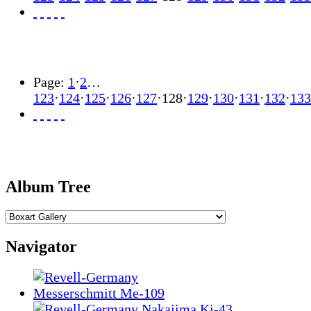
Page:
1
·
2
…
123
·
124
·
125
·
126
·
127
·
128
·
129
·
130
·
131
·
132
·
133
Album Tree
Navigator