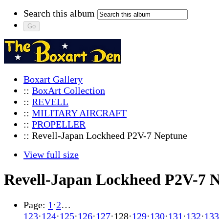
Search this album
Boxart Gallery
::
BoxArt Collection
::
REVELL
::
MILITARY AIRCRAFT
::
PROPELLER
:: Revell-Japan Lockheed P2V-7 Neptune
View full size
Revell-Japan Lockheed P2V-7 
Page:
1
·
2
…
123
·
124
·
125
·
126
·
127
·
128
·
129
·
130
·
131
·
132
·
133