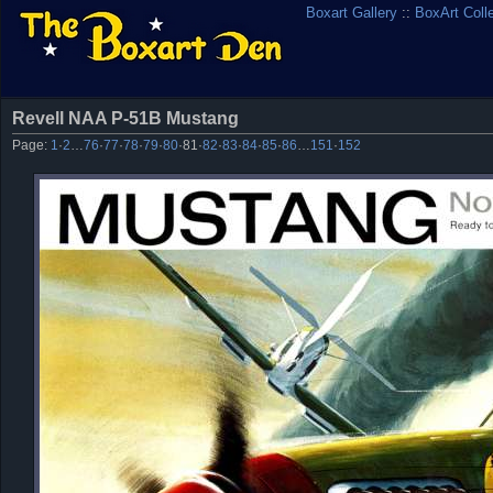
Boxart Gallery
::
BoxArt Coll
Revell NAA P-51B Mustang
Page:
1
·
2
…
76
·
77
·
78
·
79
·
80
·
81
·
82
·
83
·
84
·
85
·
86
…
151
·
152