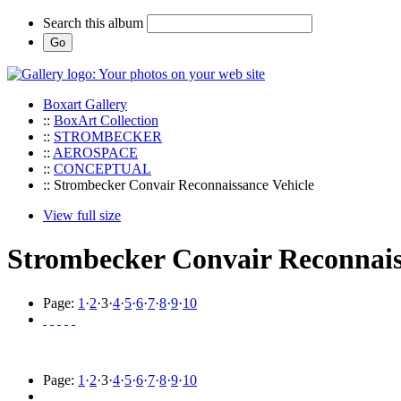
Search this album
Boxart Gallery
::
BoxArt Collection
::
STROMBECKER
::
AEROSPACE
::
CONCEPTUAL
:: Strombecker Convair Reconnaissance Vehicle
View full size
Strombecker Convair Reconnais
Page:
1
·
2
·
3
·
4
·
5
·
6
·
7
·
8
·
9
·
10
Page:
1
·
2
·
3
·
4
·
5
·
6
·
7
·
8
·
9
·
10