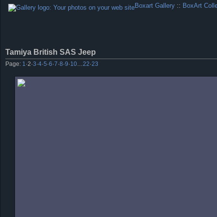
Boxart Gallery
::
BoxArt Coll
Tamiya British SAS Jeep
Page:
1
·
2
·
3
·
4
·
5
·
6
·
7
·
8
·
9
·
10
…
22
·
23