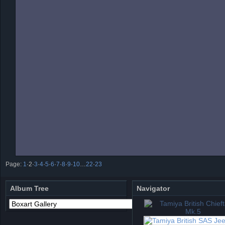
Page:
1
·
2
·
3
·
4
·
5
·
6
·
7
·
8
·
9
·
10
…
22
·
23
Album Tree
Navigator