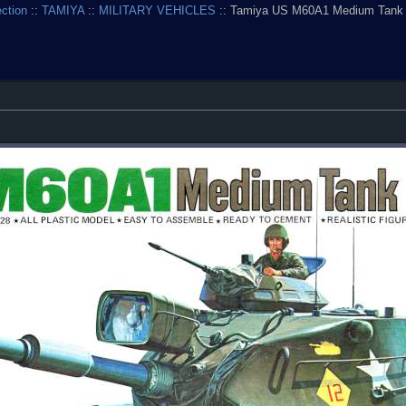
ection
::
TAMIYA
::
MILITARY VEHICLES
:: Tamiya US M60A1 Medium Tank