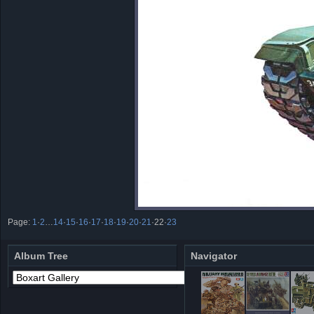
Page:
1
·
2
…
14
·
15
·
16
·
17
·
18
·
19
·
20
·
21
·
22
·
23
Album Tree
Navigator