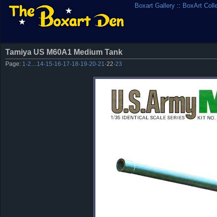
Boxart Gallery
::
BoxArt Coll
Tamiya US M60A1 Medium Tank
Page:
1
·
2
…
14
·
15
·
16
·
17
·
18
·
19
·
20
·
21
·
22
·
23