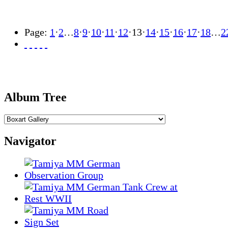
Page:
1
·
2
…
8
·
9
·
10
·
11
·
12
·
13
·
14
·
15
·
16
·
17
·
18
…
2
Album Tree
Navigator