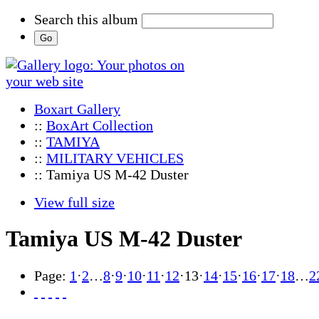
Search this album
Boxart Gallery
::
BoxArt Collection
::
TAMIYA
::
MILITARY VEHICLES
:: Tamiya US M-42 Duster
View full size
Tamiya US M-42 Duster
Page:
1
·
2
…
8
·
9
·
10
·
11
·
12
·
13
·
14
·
15
·
16
·
17
·
18
…
2