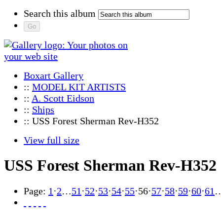
Search this album
Boxart Gallery
::
MODEL KIT ARTISTS
::
A. Scott Eidson
::
Ships
:: USS Forest Sherman Rev-H352
View full size
USS Forest Sherman Rev-H352
Page:
1
·
2
…
51
·
52
·
53
·
54
·
55
·
56
·
57
·
58
·
59
·
60
·
61