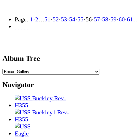
Page:
1
·
2
…
51
·
52
·
53
·
54
·
55
·
56
·
57
·
58
·
59
·
60
·
61
Album Tree
Navigator