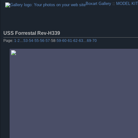
Boxart Gallery
::
MODEL KIT
USS Forrestal Rev-H339
Page:
1
·
2
…
53
·
54
·
55
·
56
·
57
·
58
·
59
·
60
·
61
·
62
·
63
…
69
·
70