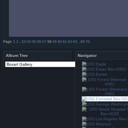
Page:
1
·
2
…
53
·
54
·
55
·
56
·
57
·
58
·
59
·
60
·
61
·
62
·
63
…
69
·
70
Album Tree
Navigator